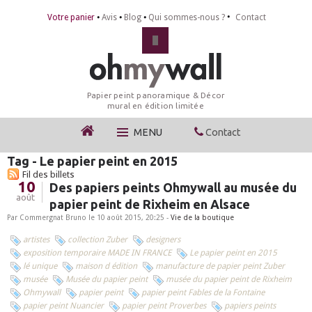
Votre panier
Avis
Blog
Qui sommes-nous ?
Contact
Papier peint panoramique & Décor
mural en édition limitée
MENU
Contact
Tag - Le papier peint en 2015
Fil des billets
10
Des papiers peints Ohmywall au musée du
août
papier peint de Rixheim en Alsace
Par Commergnat Bruno le 10 août 2015, 20:25 -
Vie de la boutique
artistes
collection Zuber
designers
exposition temporaire MADE IN FRANCE
Le papier peint en 2015
lé unique
maison d édition
manufacture de papier peint Zuber
musée
Musée du papier peint
musée du papier peint de Rixheim
Ohmywall
papier peint
papier peint Fables de la Fontaine
papier peint Nuancier
papier peint Proverbes
papiers peints