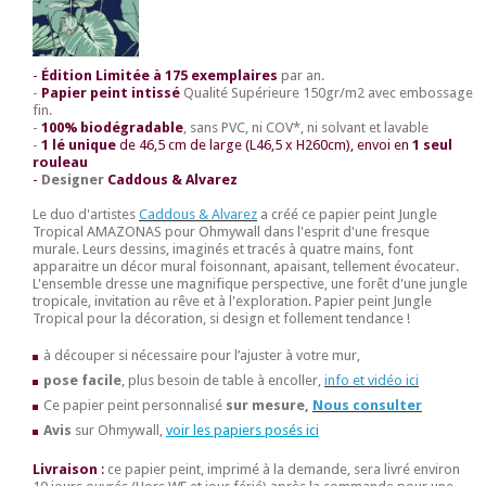
-
Édition Limitée à 175 exemplaires
par an.
-
Papier peint intissé
Qualité Supérieure 150gr/m2 avec embossage
fin.
-
100% biodégradable
, sans PVC, ni COV*, ni solvant et lavable
-
1
lé unique
de 46,5 cm de large (L46,5 x H260cm), envoi en
1 seul
rouleau
-
Designer
Caddous & Alvarez
Le duo d'artistes
Caddous & Alvarez
a créé ce papier peint Jungle
Tropical AMAZONAS pour Ohmywall dans l'esprit d'une fresque
murale. Leurs dessins, imaginés et tracés à quatre mains, font
apparaitre un décor mural foisonnant, apaisant, tellement évocateur.
L'ensemble dresse une magnifique perspective, une forêt d'une jungle
tropicale, invitation au rêve et à l'exploration. Papier peint Jungle
Tropical pour la décoration, si design et follement tendance !
à découper si nécessaire pour l’ajuster à votre mur,
pose facile
, plus besoin de table à encoller,
info et vidéo ici
Ce papier peint personnalisé
sur mesure,
Nous consulter
Avis
sur Ohmywall,
voir les papiers posés ici
Livraison
:
ce papier peint, imprimé à la demande, sera livré environ