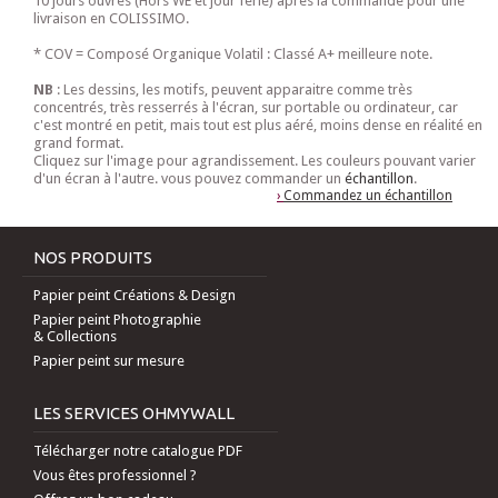
10 jours ouvrés (Hors WE et jour férié) après la commande pour une
livraison en COLISSIMO.
* COV = Composé Organique Volatil : Classé A+ meilleure note.
NB
: Les dessins, les motifs, peuvent apparaitre comme très
concentrés, très resserrés à l'écran, sur portable ou ordinateur, car
c'est montré en petit, mais tout est plus aéré, moins dense en réalité en
grand format.
Cliquez sur l'image pour agrandissement. Les couleurs pouvant varier
d'un écran à l'autre. vous pouvez commander un
échantillon
.
›
Commandez un échantillon
NOS PRODUITS
Papier peint Créations & Design
Papier peint Photographie
& Collections
Papier peint sur mesure
LES SERVICES OHMYWALL
Télécharger notre catalogue PDF
Vous êtes professionnel ?