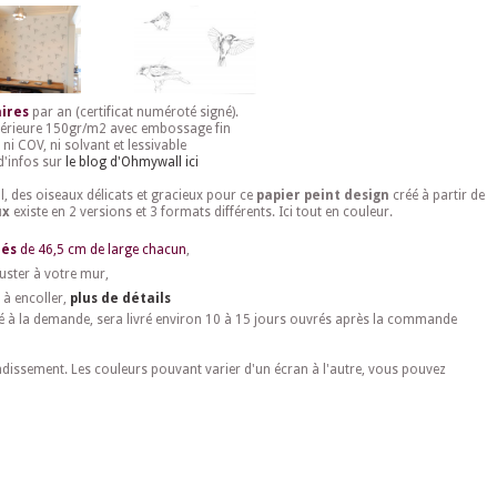
ires
par an (certificat numéroté signé).
érieure 150gr/m2 avec embossage fin
 ni COV, ni solvant et lessivable
d'infos sur
le blog d'Ohmywall ici
, des oiseaux délicats et gracieux pour ce
papier peint design
créé à partir de
ux
existe en 2 versions et 3 formats différents. Ici tout en couleur.
lés
de 46,5 cm de large chacun
,
uster à votre mur,
 à encoller,
plus de détails
é à la demande, sera livré environ 10 à 15 jours ouvrés après la commande
ndissement. Les couleurs pouvant varier d'un écran à l'autre, vous pouvez