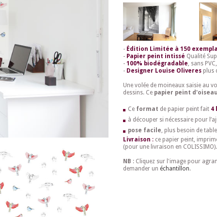
-
Édition Limitée à 150 exempla
-
Papier peint intissé
Qualité Sup
-
100% biodégradable
, sans PVC,
-
Designer
Louise Oliveres
plus 
Une volée de moineaux saisie au vol
dessins. Ce
papier peint d'oisea
Ce
format
de papier peint fait
4 
à découper si nécessaire pour l’aj
pose facile
, plus besoin de table
Livraison
:
ce papier peint, imprim
(pour une livraison en COLISSIMO).
NB
: Cliquez sur l'image pour agra
demander un
échantillon
.