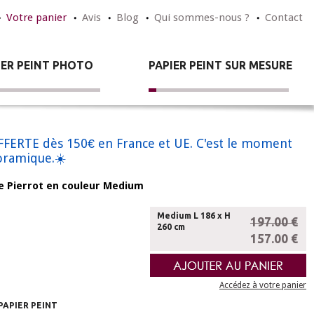
Votre panier
Avis
Blog
Qui sommes-nous ?
Contact
IER PEINT PHOTO
PAPIER PEINT SUR MESURE
n OFFERTE dès 150€ en France et UE. C'est le moment
noramique.☀️
de Pierrot en couleur Medium
Medium L 186 x H
197.00 €
260 cm
157.00 €
Accédez à votre panier
PAPIER PEINT