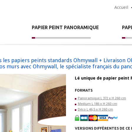
Accueil
PAPIER PEINT PANORAMIQUE
PAP
tous les papiers peints standards Ohmywall + Livraiso
vos murs avec Ohmywall, le spécialiste français du pa
Lé unique de papier peint
FORMATS
Panoramique L 372 x H 260 cm
Medium L 186 x H 260 cm
Déco L 46,5 x H 260 cm
VERSIONS DIFFÉRENTES DE CE 