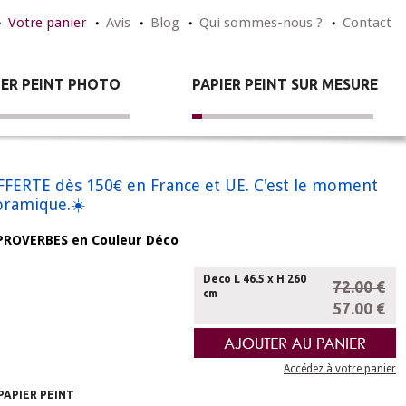
Votre panier
Avis
Blog
Qui sommes-nous ?
Contact
IER PEINT PHOTO
PAPIER PEINT SUR MESURE
n OFFERTE dès 150€ en France et UE. C'est le moment
noramique.☀️
 PROVERBES en Couleur Déco
Deco L 46.5 x H 260
72.00 €
cm
57.00 €
Accédez à votre panier
PAPIER PEINT