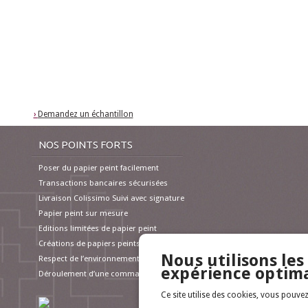
›
Demandez un échantillon
NOS POINTS FORTS
Poser du papier peint facilement
Transactions bancaires sécurisées
Livraison Colissimo Suivi avec signature
Papier peint sur mesure
Editions limitées de papier peint
Créations de papiers peints exclusives
Nous utilisons les
Respect de l’environnement
expérience optim
Déroulement d’une commande
Ce site utilise des cookies, vous pouv