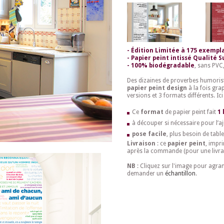
- Édition Limitée à 175 exempl
- Papier peint intissé Qualité 
- 100% biodégradable
, sans PVC,
Des dizaines de proverbes humoris
papier peint design
à la fois grap
versions et 3 formats différents. Ici
Ce
format
de papier peint fait
1 
à découper si nécessaire pour l’aj
pose facile
, plus besoin de table
Livraison
: ce
papier peint
, impr
après la commande (pour une livr
NB
: Cliquez sur l'image pour agra
demander un
échantillon
.