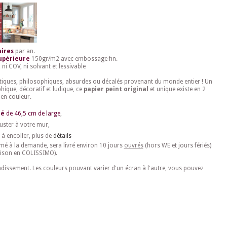
aires
par an.
Supérieure
150gr/m2 avec embossage fin.
 ni COV, ni solvant et lessivable
tiques, philosophiques, absurdes ou décalés provenant du monde entier ! Un
hique, décoratif et ludique, ce
papier peint original
et unique existe en 2
 en couleur.
lé
de 46,5 cm de large
,
uster à votre mur,
 à encoller, plus de
détails
imé à la demande, sera livré environ 10 jours
ouvrés
(hors WE et jours fériés)
aison en COLISSIMO).
ndissement. Les couleurs pouvant varier d'un écran à l'autre, vous pouvez